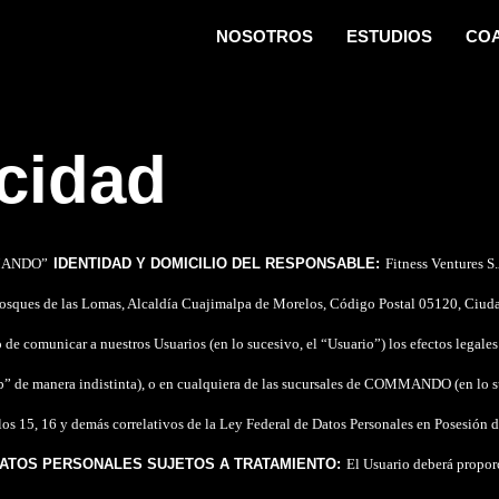
NOSOTROS
ESTUDIOS
CO
acidad
ANDO
”
IDENTIDAD Y DOMICILIO DEL RESPONSABLE:
Fitness Ventures S.
osques de las Lomas, Alcaldía Cuajimalpa de Morelos, Código Postal 05120, Ciuda
o de comunicar a nuestros Usuarios
(en lo sucesivo, el “
Usuario
”)
los efectos legale
b
” de manera indistinta)
, o en cualquiera de las sucursales de COMMANDO
(en lo 
culos 15, 16 y demás correlativos de la Ley Federal de Datos Personales en Posesio
ATOS PERSONALES SUJETOS A TRATAMIENTO:
El Usuario deberá propor