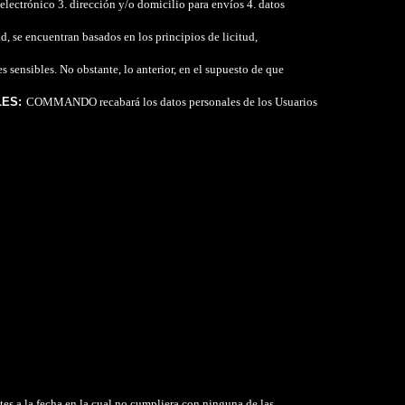
lectrónico 3. dirección y/o domicilio para envíos 4. datos
, se encuentran basados en los principios de licitud,
ensibles. No obstante, lo anterior, en el supuesto de que
LES:
COMMANDO recabará los datos personales de los Usuarios
s a la fecha en la cual no cumpliera con ninguna de las