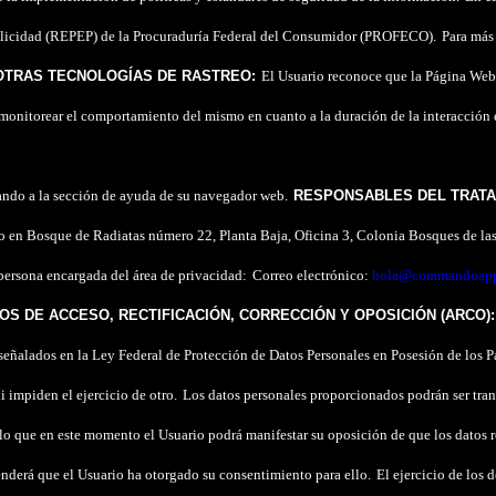
 Publicidad (REPEP) de la Procuraduría Federal del Consumidor (PROFECO).
Para más
OTRAS TECNOLOGÍAS DE RASTREO:
El Usuario reconoce que la Página Web
nitorear el comportamiento del mismo en cuanto a la duración de la interacción e
esando a la sección de ayuda de su navegador web.
RESPONSABLES DEL TRATA
do en Bosque de Radiatas número 22, Planta Baja, Oficina 3, Colonia Bosques de l
persona encargada del área de privacidad:
Correo electrónico:
hola@commandoapp
S DE ACCESO, RECTIFICACIÓN, CORRECCIÓN Y OPOSICIÓN (ARCO):
s señalados en la Ley Federal de Protección de Datos Personales en Posesión de los 
i impiden el ejercicio de otro.
Los datos personales proporcionados podrán ser trans
lo que en este momento el Usuario podrá manifestar su oposición de que los datos
enderá que el Usuario ha otorgado su consentimiento para ello.
El ejercicio de los d