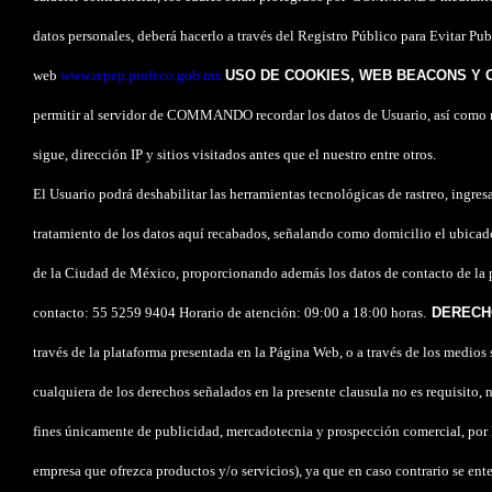
datos personales, deberá hacerlo a través del Registro Público para Evitar
web
www.repep.profeco.gob.mx
USO DE COOKIES, WEB BEACONS Y 
permitir al servidor de COMMANDO recordar los datos de Usuario, así como mo
sigue, dirección IP y sitios visitados antes que el nuestro entre otros.
El Usuario podrá deshabilitar las herramientas tecnológicas de rastreo, ingr
tratamiento de los datos aquí recabados, señalando como domicilio el ubica
de la Ciudad de México, proporcionando además los datos de contacto de la 
contacto: 55 5259 9404 Horario de atención: 09:00 a 18:00 horas.
DERECHO
través de la plataforma presentada en la Página Web, o a través de los medio
cualquiera de los derechos señalados en la presente clausula no es requisito, n
fines únicamente de publicidad, mercadotecnia y prospección comercial, por 
empresa que ofrezca productos y/o servicios), ya que en caso contrario se ent