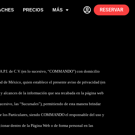
RESERVAR
ACHES
PRECIOS
MÁS
A.P.I. de C.V.
(en lo sucesivo, “
COMMANDO
”)
con domicilio
d de México, quien establece el presente
aviso de privacidad (en
s y alcances de la información que sea recabada en la página web
sucesivo, las “
Sucursales
”), permitiendo de esta manera brindar
́n de los Particulares, siendo COMMANDO el responsable del uso y
cionar dentro de la Página Web o de forma personal en las