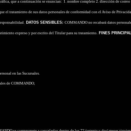
ráfica, que a continuación se enuncian:
1. nombre completo 2. dirección de correo e
ue el tratamiento de sus datos personales de conformidad con el Aviso de Privacidad
responsabilidad.
DATOS SENSIBLES:
COMMANDO no recabará datos personales s
imiento expreso y por escrito del Titular para su tratamiento.
FINES PRINCIPA
rsonal en las Sucursales.
ucursales de COMMANDO;
ANDO se compromete a cancelarlos dentro de los 72 (setenta y dos) meses siguiente