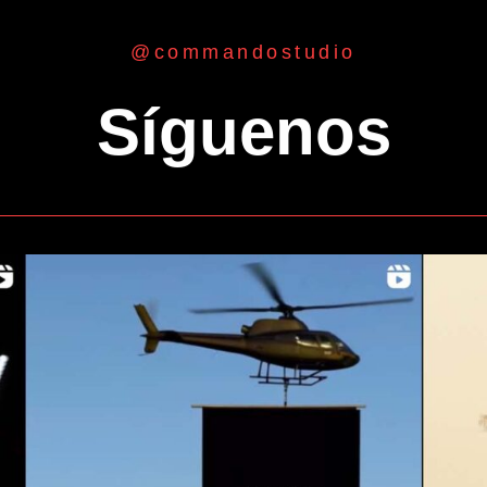
@commandostudio
Síguenos