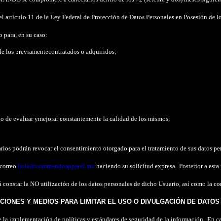
 artículo 11 de la Ley Federal de Protección de Datos Personales en Posesión de lo
para, en su caso:
de los previamente
contratados o adquiridos;
to de evaluar y
mejorar constantemente la calidad de los mismos;
rios podrán revocar el consentimiento otorgado para el tratamiento de sus datos pe
 correo
hola@commandoapparel.mx
haciendo su solicitud expresa.
Posterior a est
hará constar la NO utilización de los datos personales de dicho Usuario, así como 
CIONES Y MEDIOS PARA LIMITAR EL USO O DIVULGACIÓN DE DATO
mplementación de políticas y estándares de seguridad de la información.
En ca