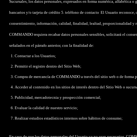
Sucursales, los datos personales, expresados en forma numérica, alfabética o g
bancarios y/o tarjeta de crédito 5. teléfono de contacto
El Usuario reconoce, q
consentimiento, información, calidad, finalidad, lealtad, proporcionalidad y 
COMMANDO requiera recabar datos personales sensibles, solicitará el consent
señalados en el párrafo anterior, con la finalidad de:
Contactar a los Usuarios;
Permitir el registro dentro del Sitio Web;
Compra de mercancía de COMMANDO a través del sitio web o de forma pe
Acceder al contenido en los sitios de interés dentro del Sitio Web o s
Publicidad, mercadotecnia y prospección comercial;
Evaluar la calidad de nuestro servicio;
Realizar estudios estadísticos internos sobre hábitos de consumo;
En caso de que los datos personales del Usuario ya no sean necesarios, COMM