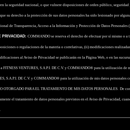
la seguridad nacional, o que vulnere disposiciones de orden público, seguridad y 
e que su derecho a la protección de sus datos personales ha sido lesionado por algu
acional de Transparencia, Acceso a la Información y Protección de Datos Personales (
E PRIVACIDAD:
COMMANDO se reserva el derecho de efectuar por sí mismo o a trav
sposiciones o regulaciones de la materia o correlativas, (ii) modificaciones realiza
ificaciones al Aviso de Privacidad se publicarán en la Página Web, o en las suc
 a FITNESS VENTURES, S.A.P.I. DE C.V. y COMMANDO® para la utilización de mis d
S.A.P.I. DE C.V. y COMMANDO® para la utilización de mis datos personales con l
O OTORGADO PARA EL TRATAMIENTO DE MIS DATOS PERSONALES.
De con
citamente el tratamiento de datos personales previstos en el Aviso de Privacidad, cuan
.