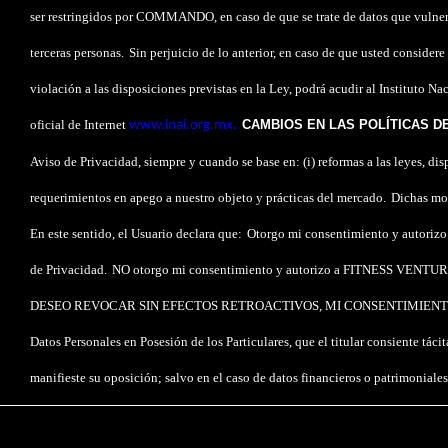
ser restringidos por COMMANDO, en caso de que se trate de datos que vulneren 
terceras personas.
Sin perjuicio de lo anterior, en caso de que usted consider
violación a las disposiciones previstas en la Ley, podrá acudir al Instituto N
oficial de Internet
CAMBIOS EN LAS POLÍTICAS D
www.inai.org.mx.
Aviso de Privacidad, siempre y cuando se base en: (i) reformas a las leyes, di
requerimientos en apego a nuestro objeto y prácticas del mercado.
Dichas mod
En este sentido, el Usuario declara que:
Otorgo mi consentimiento y autorizo
de Privacidad.
NO otorgo mi consentimiento y autorizo a FITNESS VENTURES, 
DESEO REVOCAR SIN EFECTOS RETROACTIVOS, MI CONSENTIMIENT
Datos Personales en Posesión de los Particulares, que el titular consiente tá
manifieste su oposición; salvo en el caso de datos financieros o patrimoniales