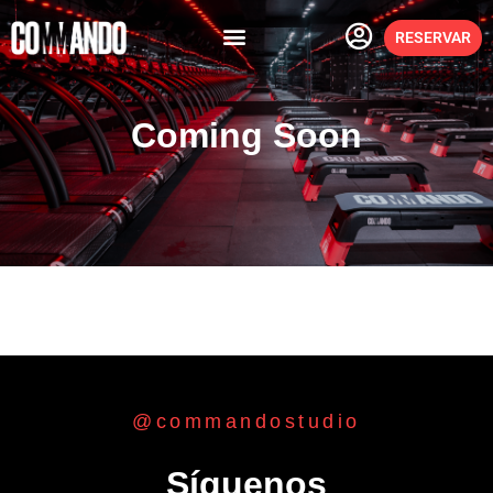
RESERVAR
Coming Soon
@commandostudio
Síguenos