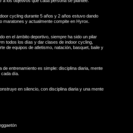
r a los objetivos que cada persona se plantee.
ndoor cycling durante 5 años y 2 años estuvo dando
rido maratones y actualmente compite en Hyrox.
do en el ámbito deportivo, siempre ha sido un pilar
ym todos los días y dar clases de indoor cycling,
arte de equipos de atletismo, natación, basquet, baile y
ía de entrenamiento es simple: disciplina diaria, mente
 cada día.
nstruye en silencio, con disciplina diaria y una mente
Reggaetón